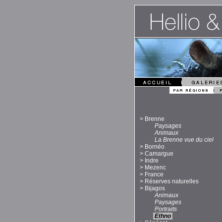
>
Brenne
Paysages
Animaux
La Brenne vue du ciel
>
Bornéo
>
Camargue
>
Indre
>
Mezenc
>
France
>
Réserves naturelles
>
Bijagos
Animaux
Paysages
Portraits
Ethno