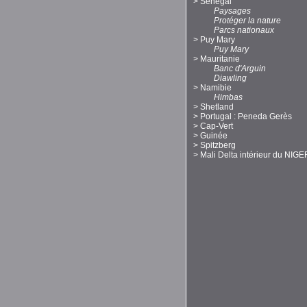
>
Sénégal
Paysages
Protéger la nature
Parcs nationaux
>
Puy Mary
Puy Mary
>
Mauritanie
Banc d'Arguin
Diawling
>
Namibie
Himbas
>
Shetland
>
Portugal : Peneda Gerès
>
Cap-Vert
>
Guinée
>
Spitzberg
>
Mali Delta intérieur du NIGE