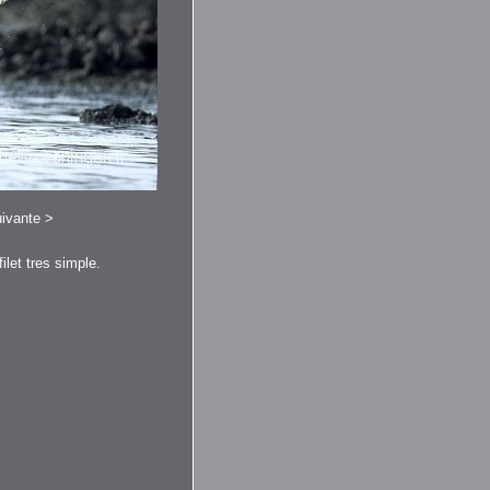
ivante
>
ilet tres simple.