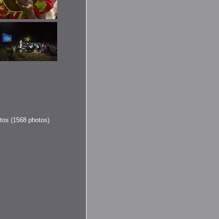
otos (1568 photos)