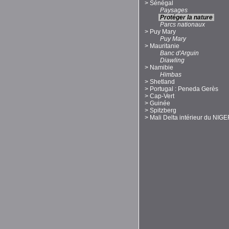
>
Sénégal
Paysages
Protéger la nature
Parcs nationaux
>
Puy Mary
Puy Mary
>
Mauritanie
Banc d'Arguin
Diawling
>
Namibie
Himbas
>
Shetland
>
Portugal : Peneda Gerès
>
Cap-Vert
>
Guinée
>
Spitzberg
>
Mali Delta intérieur du NIG