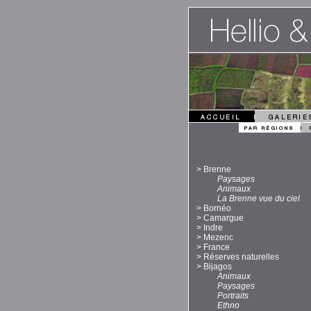
>
Brenne
Paysages
Animaux
La Brenne vue du ciel
>
Bornéo
>
Camargue
>
Indre
>
Mezenc
>
France
>
Réserves naturelles
>
Bijagos
Animaux
Paysages
Portraits
Ethno