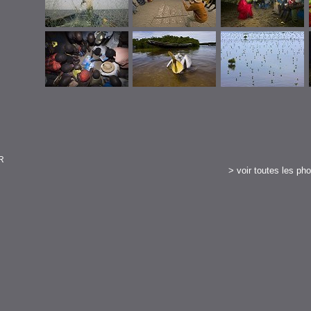
ER
>
voir toutes les ph