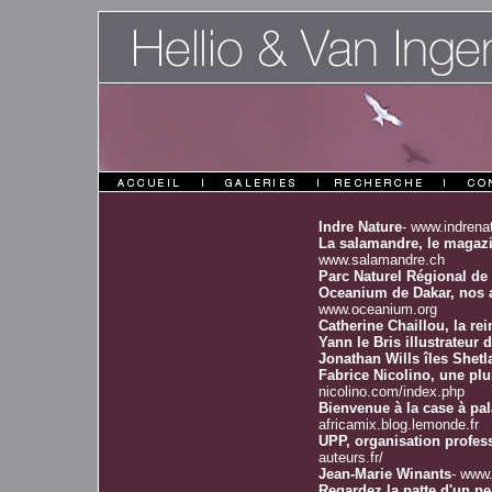
Indre Nature
-
www.indrenat
La salamandre, le magazi
www.salamandre.ch
Parc Naturel Régional de
Oceanium de Dakar, nos 
www.oceanium.org
Catherine Chaillou, la re
Yann le Bris illustrateur d
Jonathan Wills îles Shet
Fabrice Nicolino, une plu
nicolino.com/index.php
Bienvenue à la case à pal
africamix.blog.lemonde.fr
UPP, organisation profes
auteurs.fr/
Jean-Marie Winants
-
www.
Regardez la patte d'un pei