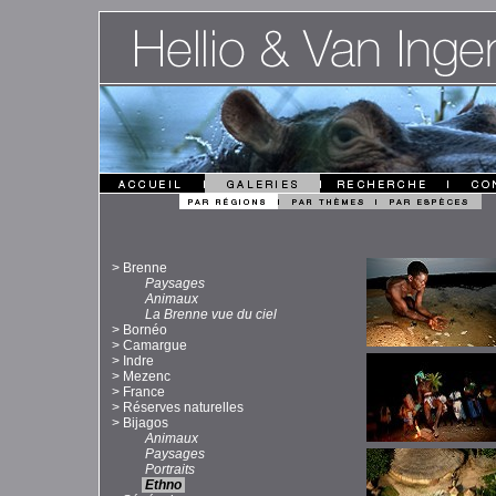
>
Brenne
Paysages
Animaux
La Brenne vue du ciel
>
Bornéo
>
Camargue
>
Indre
>
Mezenc
>
France
>
Réserves naturelles
>
Bijagos
Animaux
Paysages
Portraits
Ethno