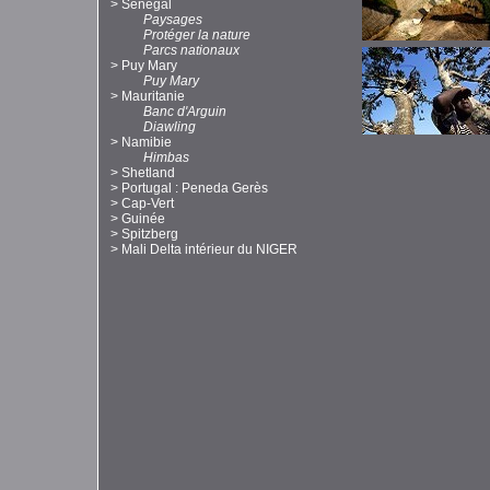
>
Sénégal
Paysages
Protéger la nature
Parcs nationaux
>
Puy Mary
Puy Mary
>
Mauritanie
Banc d'Arguin
Diawling
>
Namibie
Himbas
>
Shetland
>
Portugal : Peneda Gerès
>
Cap-Vert
>
Guinée
>
Spitzberg
>
Mali Delta intérieur du NIGER