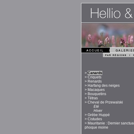
>
Canards
>
Criquets
>
Renards
>
Harfang des neiges
>
Macaques
>
Bouquetins
>
Tétras
>
Cheval de Przewalski
Eté
Hiver
>
Grèbe Huppé
>
Cistudes
>
Mauritanie : Dernier sanctua
phoque moine