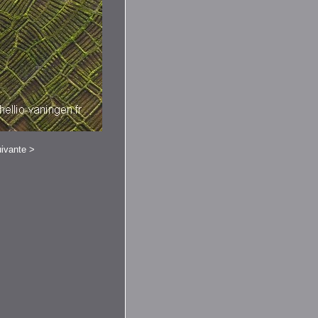
ivante
>