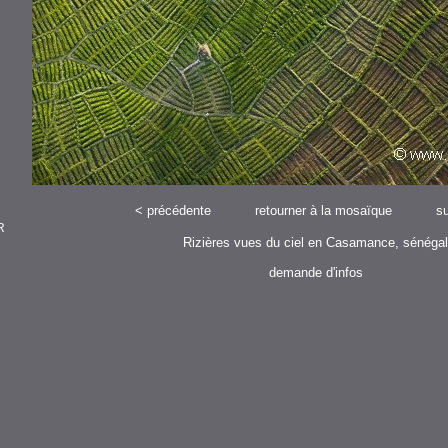
<
précédente
retourner à la mosaïque
su
R
Rizières vues du ciel en Casamance, sénégal
demande d'infos