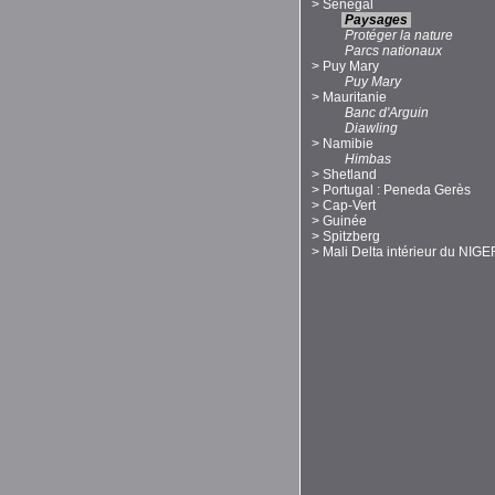
>
Sénégal
Paysages
Protéger la nature
Parcs nationaux
>
Puy Mary
Puy Mary
>
Mauritanie
Banc d'Arguin
Diawling
>
Namibie
Himbas
>
Shetland
>
Portugal : Peneda Gerès
>
Cap-Vert
>
Guinée
>
Spitzberg
>
Mali Delta intérieur du NIGE