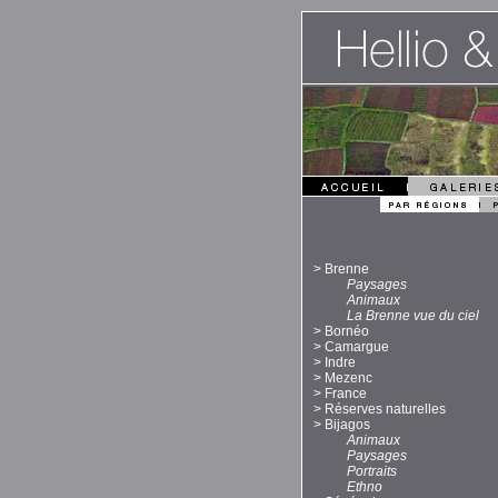
>
Brenne
Paysages
Animaux
La Brenne vue du ciel
>
Bornéo
>
Camargue
>
Indre
>
Mezenc
>
France
>
Réserves naturelles
>
Bijagos
Animaux
Paysages
Portraits
Ethno