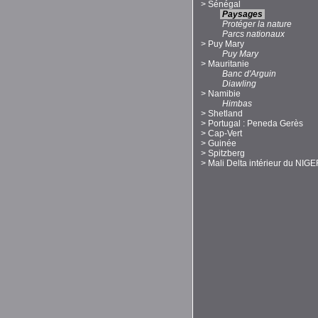
>
Sénégal
Paysages
Protéger la nature
Parcs nationaux
>
Puy Mary
Puy Mary
>
Mauritanie
Banc d'Arguin
Diawling
>
Namibie
Himbas
>
Shetland
>
Portugal : Peneda Gerès
>
Cap-Vert
>
Guinée
>
Spitzberg
>
Mali Delta intérieur du NIG