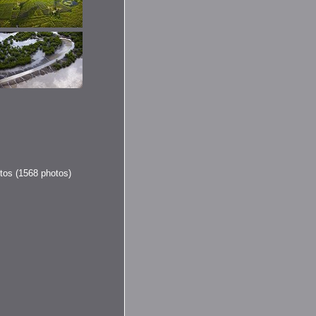
otos (1568 photos)