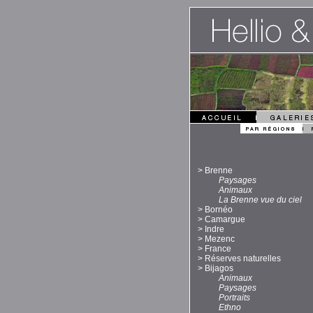
>
Brenne
Paysages
Animaux
La Brenne vue du ciel
>
Bornéo
>
Camargue
>
Indre
>
Mezenc
>
France
>
Réserves naturelles
>
Bijagos
Animaux
Paysages
Portraits
Ethno