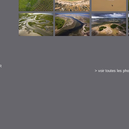
ER
>
voir toutes les ph