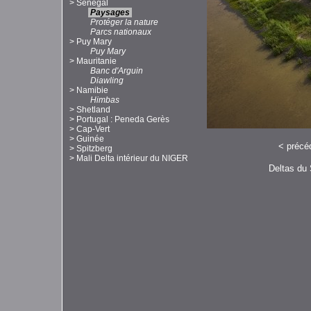
>
Sénégal
Paysages
Protéger la nature
Parcs nationaux
>
Puy Mary
Puy Mary
>
Mauritanie
Banc d'Arguin
Diawling
>
Namibie
Himbas
>
Shetland
>
Portugal : Peneda Gerès
>
Cap-Vert
>
Guinée
<
précé
>
Spitzberg
>
Mali Delta intérieur du NIGER
Deltas du 