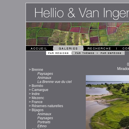
Mirado
>
Brenne
Paysages
Animaux
La Brenne vue du ciel
>
Bornéo
>
Camargue
>
Indre
>
Mezenc
>
France
>
Réserves naturelles
>
Bijagos
Animaux
Paysages
Portraits
Ethno