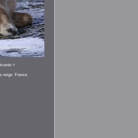
ivante
>
a neige. France.