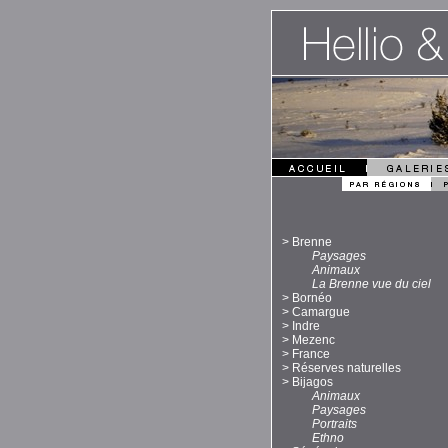
>
Brenne
Paysages
Animaux
La Brenne vue du ciel
>
Bornéo
>
Camargue
>
Indre
>
Mezenc
>
France
>
Réserves naturelles
>
Bijagos
Animaux
Paysages
Portraits
Ethno