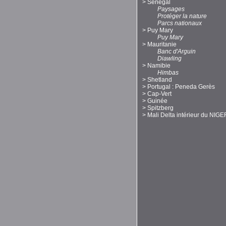
>
Sénégal
Paysages
Protéger la nature
Parcs nationaux
>
Puy Mary
Puy Mary
>
Mauritanie
Banc d'Arguin
Diawling
>
Namibie
Himbas
>
Shetland
>
Portugal : Peneda Gerès
>
Cap-Vert
>
Guinée
>
Spitzberg
>
Mali Delta intérieur du NIGE