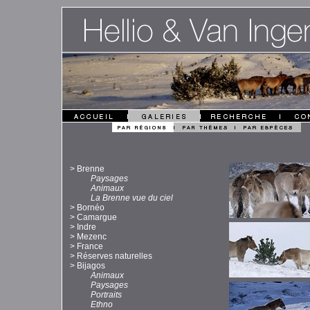
>
Brenne
Paysages
Animaux
La Brenne vue du ciel
>
Bornéo
>
Camargue
>
Indre
>
Mezenc
>
France
>
Réserves naturelles
>
Bijagos
Animaux
Paysages
Portraits
Ethno