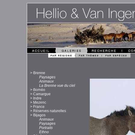
>
Brenne
Paysages
Animaux
La Brenne vue du ciel
>
Bornéo
>
Camargue
>
Indre
>
Mezenc
>
France
>
Réserves naturelles
>
Bijagos
Animaux
Paysages
Portraits
Ethno