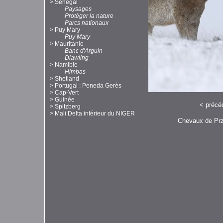
>
Sénégal
Paysages
Protéger la nature
Parcs nationaux
>
Puy Mary
Puy Mary
>
Mauritanie
Banc d'Arguin
Diawling
>
Namibie
Himbas
>
Shetland
>
Portugal : Peneda Gerès
>
Cap-Vert
>
Guinée
<
précé
>
Spitzberg
>
Mali Delta intérieur du NIGER
Chevaux de Prz