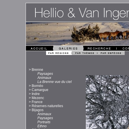
>
Brenne
Paysages
Animaux
La Brenne vue du ciel
>
Bornéo
>
Camargue
>
Indre
>
Mezenc
>
France
>
Réserves naturelles
>
Bijagos
Animaux
Paysages
Portraits
Ethno