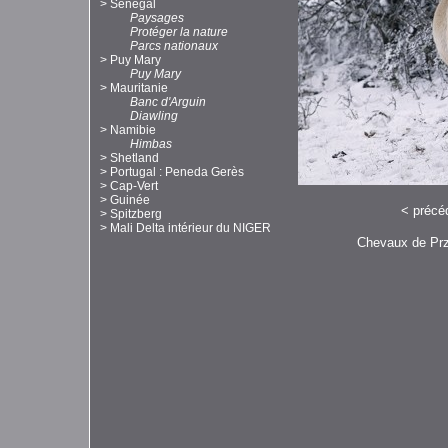
>
Sénégal
Paysages
Protéger la nature
Parcs nationaux
>
Puy Mary
Puy Mary
>
Mauritanie
Banc d'Arguin
Diawling
>
Namibie
Himbas
>
Shetland
>
Portugal : Peneda Gerès
>
Cap-Vert
>
Guinée
<
précé
>
Spitzberg
>
Mali Delta intérieur du NIGER
Chevaux de Prz