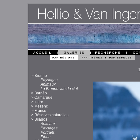
>
Brenne
Paysages
Animaux
La Brenne vue du ciel
>
Bornéo
>
Camargue
>
Indre
>
Mezenc
>
France
>
Réserves naturelles
>
Bijagos
Animaux
Paysages
Portraits
Ethno