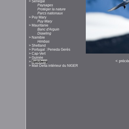
>
Sénégal
Paysages
Protéger la nature
Parcs nationaux
>
Puy Mary
Puy Mary
>
Mauritanie
Banc d'Arguin
Diawling
>
Namibie
Himbas
>
Shetland
>
Portugal : Peneda Gerès
>
Cap-Vert
>
Guinée
<
précé
>
Spitzberg
>
Mali Delta intérieur du NIGER