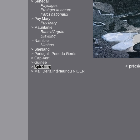
>
Sénégal
Paysages
Protéger la nature
Parcs nationaux
>
Puy Mary
Puy Mary
>
Mauritanie
Banc d'Arguin
Diawling
>
Namibie
Himbas
>
Shetland
>
Portugal : Peneda Gerès
>
Cap-Vert
>
Guinée
<
précé
>
Spitzberg
>
Mali Delta intérieur du NIGER