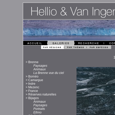
>
Brenne
Paysages
Animaux
La Brenne vue du ciel
>
Bornéo
>
Camargue
>
Indre
>
Mezenc
>
France
>
Réserves naturelles
>
Bijagos
Animaux
Paysages
Portraits
Ethno