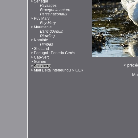
>
Sénégal
Paysages
Protéger la nature
Parcs nationaux
>
Puy Mary
Puy Mary
>
Mauritanie
Banc d'Arguin
Diawling
>
Namibie
Himbas
>
Shetland
>
Portugal : Peneda Gerès
>
Cap-Vert
>
Guinée
<
précé
>
Spitzberg
>
Mali Delta intérieur du NIGER
Mou