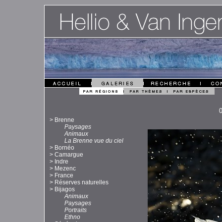
>
Brenne
Paysages
Animaux
La Brenne vue du ciel
>
Bornéo
>
Camargue
>
Indre
>
Mezenc
>
France
>
Réserves naturelles
>
Bijagos
Animaux
Paysages
Portraits
Ethno