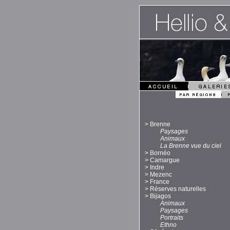
>
Brenne
Paysages
Animaux
La Brenne vue du ciel
>
Bornéo
>
Camargue
>
Indre
>
Mezenc
>
France
>
Réserves naturelles
>
Bijagos
Animaux
Paysages
Portraits
Ethno