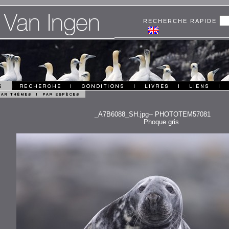
RECHERCHE RAPIDE
_A7B6088_SH.jpg-- PHOTOTEM57081
Phoque gris