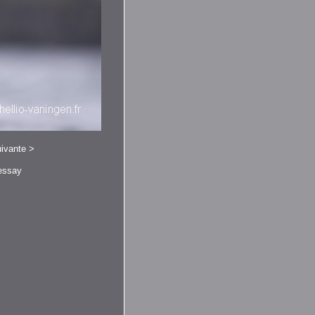
ivante
>
ressay