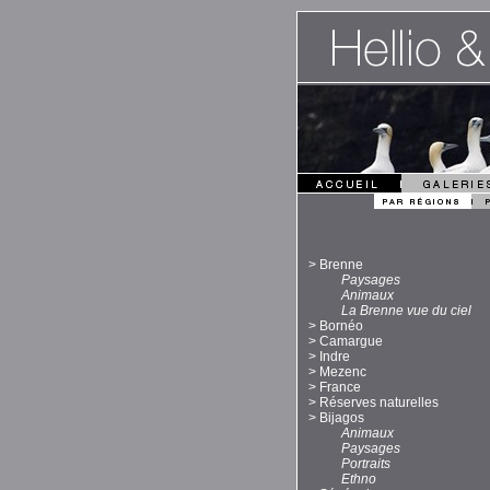
>
Brenne
Paysages
Animaux
La Brenne vue du ciel
>
Bornéo
>
Camargue
>
Indre
>
Mezenc
>
France
>
Réserves naturelles
>
Bijagos
Animaux
Paysages
Portraits
Ethno