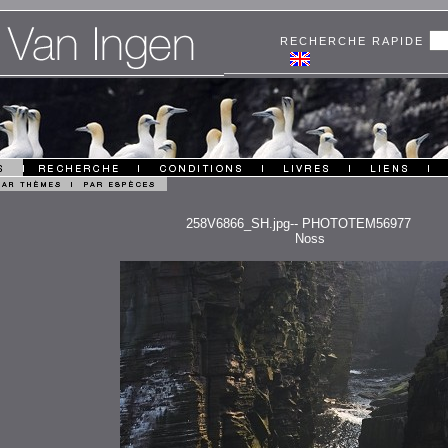
RECHERCHE RAPIDE
258V6866_SH.jpg-- PHOTOTEM56977
Noss