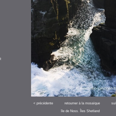
R
<
précédente
retourner à la mosaïque
su
île de Noss. Îles Shetland