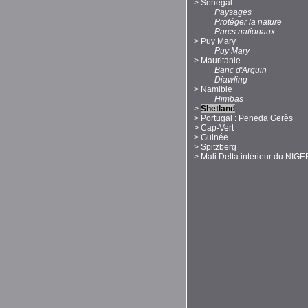
>
Sénégal
Paysages
Protéger la nature
Parcs nationaux
>
Puy Mary
Puy Mary
>
Mauritanie
Banc d'Arguin
Diawling
>
Namibie
Himbas
>
Shetland
>
Portugal : Peneda Gerès
>
Cap-Vert
>
Guinée
>
Spitzberg
>
Mali Delta intérieur du NIGE