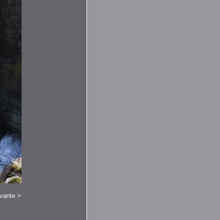
ivante
>