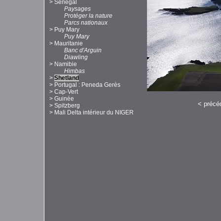
>
Sénégal
Paysages
Protéger la nature
Parcs nationaux
>
Puy Mary
Puy Mary
>
Mauritanie
Banc d'Arguin
Diawling
>
Namibie
Himbas
>
Shetland
>
Portugal : Peneda Gerès
>
Cap-Vert
>
Guinée
<
précé
>
Spitzberg
>
Mali Delta intérieur du NIGER