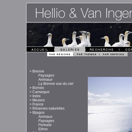
>
Brenne
Paysages
Animaux
La Brenne vue du ciel
>
Bornéo
>
Camargue
>
Indre
>
Mezenc
>
France
>
Réserves naturelles
>
Bijagos
Animaux
Paysages
Portraits
Ethno