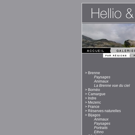
>
Brenne
Paysages
Animaux
La Brenne vue du ciel
>
Bornéo
>
Camargue
>
Indre
>
Mezenc
>
France
>
Réserves naturelles
>
Bijagos
Animaux
Paysages
Portraits
Ethno