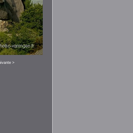
ivante
>