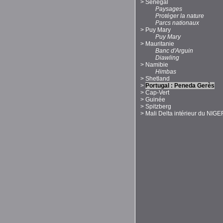
>
Sénégal
Paysages
Protéger la nature
Parcs nationaux
>
Puy Mary
Puy Mary
>
Mauritanie
Banc d'Arguin
Diawling
>
Namibie
Himbas
>
Shetland
>
Portugal : Peneda Gerès
>
Cap-Vert
>
Guinée
>
Spitzberg
>
Mali Delta intérieur du NIGE