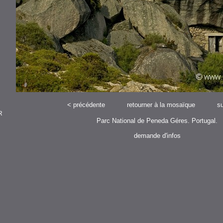
<
précédente
retourner à la mosaïque
su
R
Parc National de Peneda Géres. Portugal.
demande d'infos