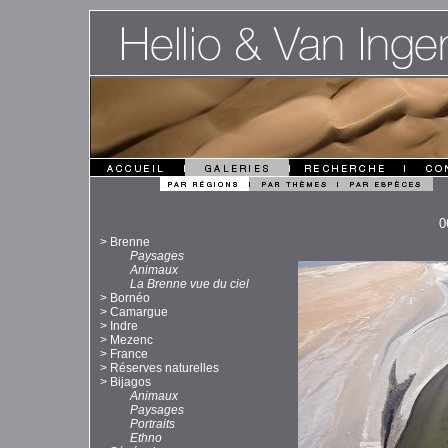
0
>
Brenne
Paysages
Animaux
La Brenne vue du ciel
>
Bornéo
>
Camargue
>
Indre
>
Mezenc
>
France
>
Réserves naturelles
>
Bijagos
Animaux
Paysages
Portraits
Ethno