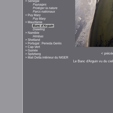
>
Sénégal
Paysages
Protéger la nature
Parcs nationaux
>
Puy Mary
Puy Mary
>
Mauritanie
Banc d'Arguin
Diawling
>
Namibie
Himbas
>
Shetland
>
Portugal : Peneda Gerès
>
Cap-Vert
>
Guinée
<
précé
>
Spitzberg
>
Mali Delta intérieur du NIGER
Le Banc d'Arguin vu du ciel