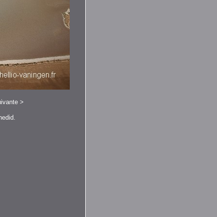
ivante
>
hedid.