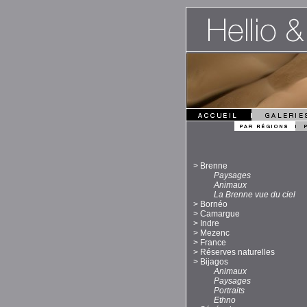
>
Brenne
Paysages
Animaux
La Brenne vue du ciel
>
Bornéo
>
Camargue
>
Indre
>
Mezenc
>
France
>
Réserves naturelles
>
Bijagos
Animaux
Paysages
Portraits
Ethno