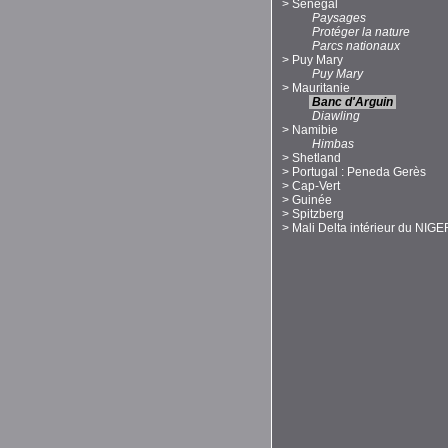
>
Sénégal
Paysages
Protéger la nature
Parcs nationaux
>
Puy Mary
Puy Mary
>
Mauritanie
Banc d'Arguin
Diawling
>
Namibie
Himbas
>
Shetland
>
Portugal : Peneda Gerès
>
Cap-Vert
>
Guinée
>
Spitzberg
>
Mali Delta intérieur du NIGE