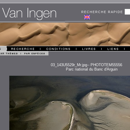
RECHERCHE RAPIDE
03_143U5529r_Mr.jpg-- PHOTOTEM55556
Parc national du Banc d'Arguin