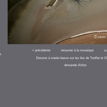
<
précédente
retourner à la mosaïque
su
R
Dessins à marée basse sur les iles de Touffat et C
demande d'infos