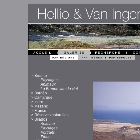
>
Brenne
Paysages
Animaux
La Brenne vue du ciel
>
Bornéo
>
Camargue
>
Indre
>
Mezenc
>
France
>
Réserves naturelles
>
Bijagos
Animaux
Paysages
Portraits
Ethno