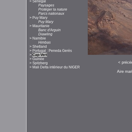
>
Sénégal
Paysages
Protéger la nature
Parcs nationaux
>
Puy Mary
Puy Mary
>
Mauritanie
Banc d'Arguin
Diawling
>
Namibie
Himbas
>
Shetland
>
Portugal : Peneda Gerès
>
Cap-Vert
>
Guinée
<
précé
>
Spitzberg
>
Mali Delta intérieur du NIGER
Aire mar