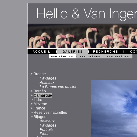
>
Brenne
Paysages
Animaux
La Brenne vue du ciel
>
Bornéo
>
Camargue
>
Indre
>
Mezenc
>
France
>
Réserves naturelles
>
Bijagos
Animaux
Paysages
Portraits
Ethno