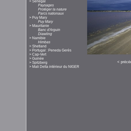
>
Sénégal
Paysages
Protéger la nature
Parcs nationaux
>
Puy Mary
Puy Mary
>
Mauritanie
Banc d'Arguin
Diawling
>
Namibie
Himbas
>
Shetland
>
Portugal : Peneda Gerès
>
Cap-Vert
>
Guinée
<
précé
>
Spitzberg
>
Mali Delta intérieur du NIGER