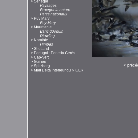
>
Sénégal
Paysages
Protéger la nature
Parcs nationaux
>
Puy Mary
Puy Mary
>
Mauritanie
Banc d'Arguin
Diawling
>
Namibie
Himbas
>
Shetland
>
Portugal : Peneda Gerès
>
Cap-Vert
>
Guinée
<
précé
>
Spitzberg
>
Mali Delta intérieur du NIGER