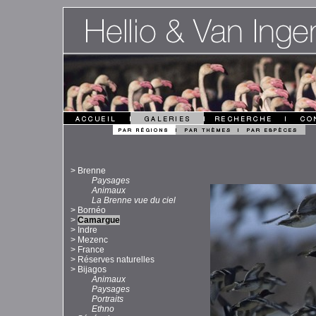
>
Brenne
Paysages
Animaux
La Brenne vue du ciel
>
Bornéo
>
Camargue
>
Indre
>
Mezenc
>
France
>
Réserves naturelles
>
Bijagos
Animaux
Paysages
Portraits
Ethno