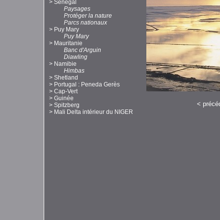
>
Sénégal
Paysages
Protéger la nature
Parcs nationaux
>
Puy Mary
Puy Mary
>
Mauritanie
Banc d'Arguin
Diawling
>
Namibie
Himbas
>
Shetland
>
Portugal : Peneda Gerès
>
Cap-Vert
>
Guinée
<
précé
>
Spitzberg
>
Mali Delta intérieur du NIGER