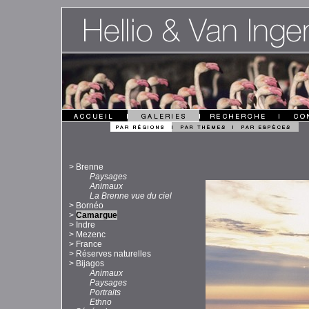
>
Brenne
Paysages
Animaux
La Brenne vue du ciel
>
Bornéo
>
Camargue
>
Indre
>
Mezenc
>
France
>
Réserves naturelles
>
Bijagos
Animaux
Paysages
Portraits
Ethno