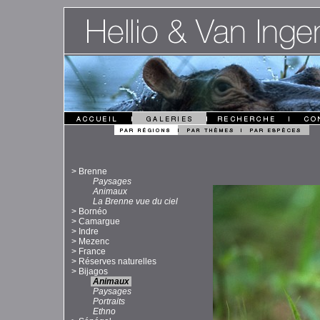
>
Brenne
Paysages
Animaux
La Brenne vue du ciel
>
Bornéo
>
Camargue
>
Indre
>
Mezenc
>
France
>
Réserves naturelles
>
Bijagos
Animaux
Paysages
Portraits
Ethno