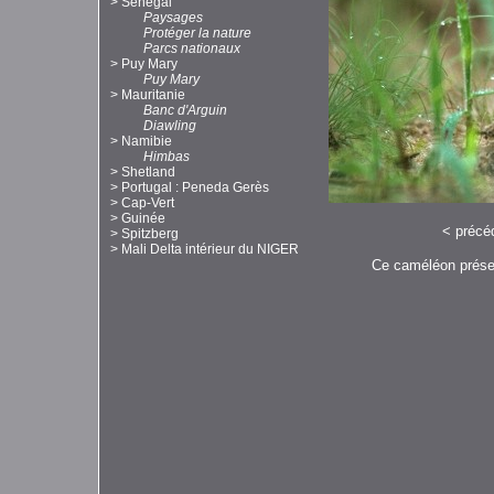
>
Sénégal
Paysages
Protéger la nature
Parcs nationaux
>
Puy Mary
Puy Mary
>
Mauritanie
Banc d'Arguin
Diawling
>
Namibie
Himbas
>
Shetland
>
Portugal : Peneda Gerès
>
Cap-Vert
>
Guinée
<
précé
>
Spitzberg
>
Mali Delta intérieur du NIGER
Ce caméléon présent