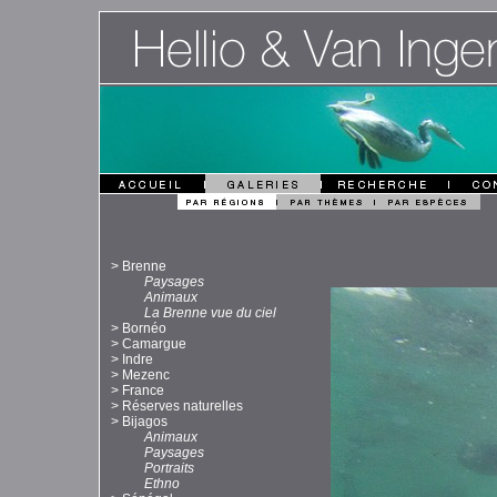
>
Brenne
Paysages
Animaux
La Brenne vue du ciel
>
Bornéo
>
Camargue
>
Indre
>
Mezenc
>
France
>
Réserves naturelles
>
Bijagos
Animaux
Paysages
Portraits
Ethno