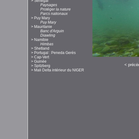
>
Sénégal
Paysages
Protéger la nature
Parcs nationaux
>
Puy Mary
Puy Mary
>
Mauritanie
Banc d'Arguin
Diawling
>
Namibie
Himbas
>
Shetland
>
Portugal : Peneda Gerès
>
Cap-Vert
>
Guinée
<
précé
>
Spitzberg
>
Mali Delta intérieur du NIGER