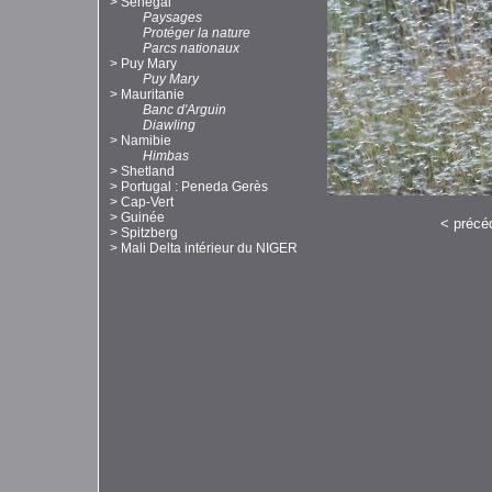
>
Sénégal
Paysages
Protéger la nature
Parcs nationaux
>
Puy Mary
Puy Mary
>
Mauritanie
Banc d'Arguin
Diawling
>
Namibie
Himbas
>
Shetland
>
Portugal : Peneda Gerès
>
Cap-Vert
>
Guinée
<
précé
>
Spitzberg
>
Mali Delta intérieur du NIGER