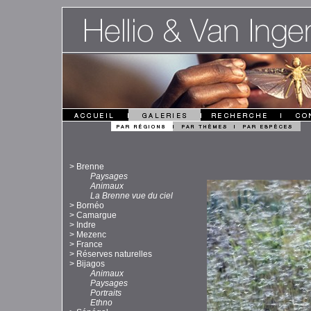
>
Brenne
Paysages
Animaux
La Brenne vue du ciel
>
Bornéo
>
Camargue
>
Indre
>
Mezenc
>
France
>
Réserves naturelles
>
Bijagos
Animaux
Paysages
Portraits
Ethno