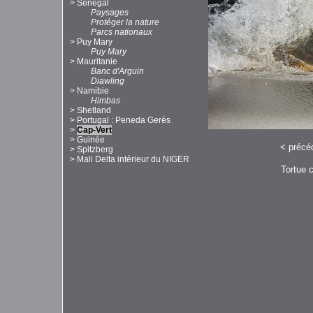
>
Sénégal
Paysages
Protéger la nature
Parcs nationaux
>
Puy Mary
Puy Mary
>
Mauritanie
Banc d'Arguin
Diawling
>
Namibie
Himbas
>
Shetland
>
Portugal : Peneda Gerès
>
Cap-Vert
>
Guinée
<
précé
>
Spitzberg
>
Mali Delta intérieur du NIGER
Tortue c