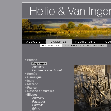
>
Brenne
Paysages
Animaux
La Brenne vue du ciel
>
Bornéo
>
Camargue
>
Indre
>
Mezenc
>
France
>
Réserves naturelles
>
Bijagos
Animaux
Paysages
Portraits
Ethno