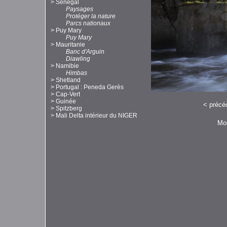
>
Sénégal
Paysages
Protéger la nature
Parcs nationaux
>
Puy Mary
Puy Mary
>
Mauritanie
Banc d'Arguin
Diawling
>
Namibie
Himbas
>
Shetland
>
Portugal : Peneda Gerès
>
Cap-Vert
>
Guinée
<
précé
>
Spitzberg
>
Mali Delta intérieur du NIGER
Mou