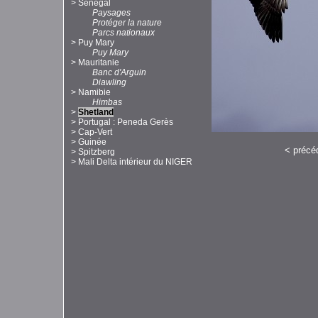
>
Sénégal
Paysages
Protéger la nature
Parcs nationaux
>
Puy Mary
Puy Mary
>
Mauritanie
Banc d'Arguin
Diawling
>
Namibie
Himbas
>
Shetland
>
Portugal : Peneda Gerès
>
Cap-Vert
>
Guinée
<
précé
>
Spitzberg
>
Mali Delta intérieur du NIGER