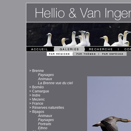
>
Brenne
Paysages
Animaux
La Brenne vue du ciel
>
Bornéo
>
Camargue
>
Indre
>
Mezenc
>
France
>
Réserves naturelles
>
Bijagos
Animaux
Paysages
Portraits
Ethno