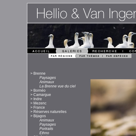
>
Brenne
Paysages
Animaux
La Brenne vue du ciel
>
Bornéo
>
Camargue
>
Indre
>
Mezenc
>
France
>
Réserves naturelles
>
Bijagos
Animaux
Paysages
Portraits
Ethno