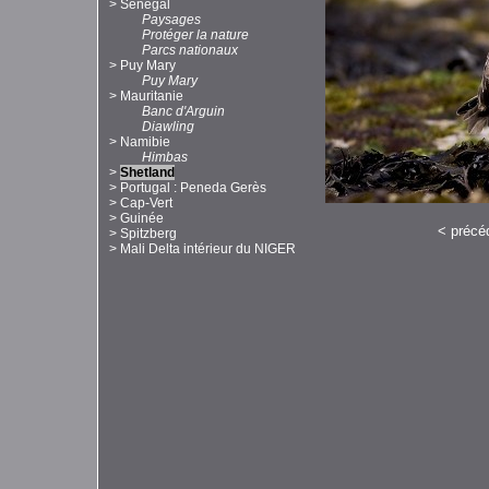
>
Sénégal
Paysages
Protéger la nature
Parcs nationaux
>
Puy Mary
Puy Mary
>
Mauritanie
Banc d'Arguin
Diawling
>
Namibie
Himbas
>
Shetland
>
Portugal : Peneda Gerès
>
Cap-Vert
>
Guinée
<
précé
>
Spitzberg
>
Mali Delta intérieur du NIGER