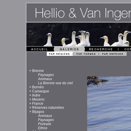
>
Brenne
Paysages
Animaux
La Brenne vue du ciel
>
Bornéo
>
Camargue
>
Indre
>
Mezenc
>
France
>
Réserves naturelles
>
Bijagos
Animaux
Paysages
Portraits
Ethno