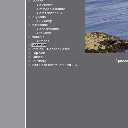
>
Sénégal
Paysages
Protéger la nature
Parcs nationaux
>
Puy Mary
Puy Mary
>
Mauritanie
Banc d'Arguin
Diawling
>
Namibie
Himbas
>
Shetland
>
Portugal : Peneda Gerès
>
Cap-Vert
>
Guinée
<
précé
>
Spitzberg
>
Mali Delta intérieur du NIGER