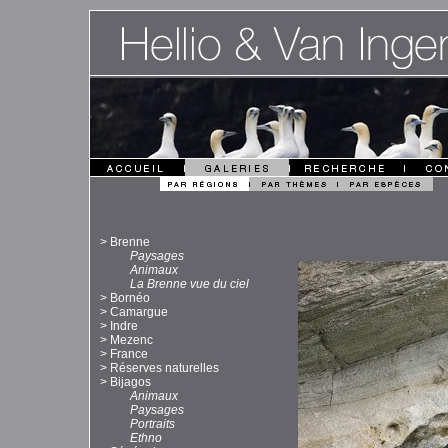
>
Brenne
Paysages
Animaux
La Brenne vue du ciel
>
Bornéo
>
Camargue
>
Indre
>
Mezenc
>
France
>
Réserves naturelles
>
Bijagos
Animaux
Paysages
Portraits
Ethno