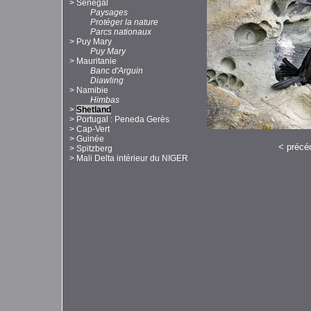
>
Sénégal
Paysages
Protéger la nature
Parcs nationaux
>
Puy Mary
Puy Mary
>
Mauritanie
Banc d'Arguin
Diawling
>
Namibie
Himbas
>
Shetland
>
Portugal : Peneda Gerès
>
Cap-Vert
>
Guinée
<
précé
>
Spitzberg
>
Mali Delta intérieur du NIGER