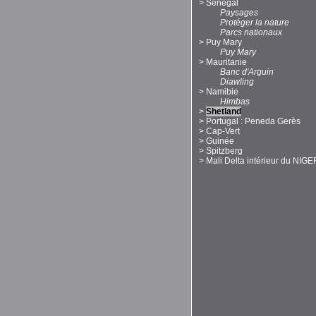
>
Sénégal
Paysages
Protéger la nature
Parcs nationaux
>
Puy Mary
Puy Mary
>
Mauritanie
Banc d'Arguin
Diawling
>
Namibie
Himbas
>
Shetland
>
Portugal : Peneda Gerès
>
Cap-Vert
>
Guinée
>
Spitzberg
>
Mali Delta intérieur du NIGE