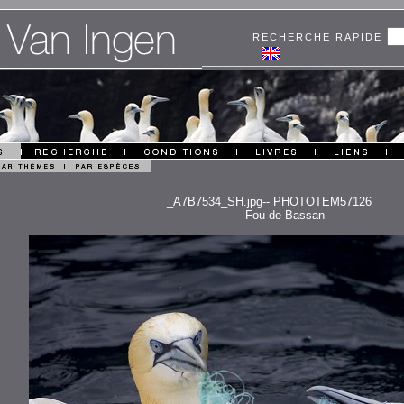
RECHERCHE RAPIDE
_A7B7534_SH.jpg-- PHOTOTEM57126
Fou de Bassan