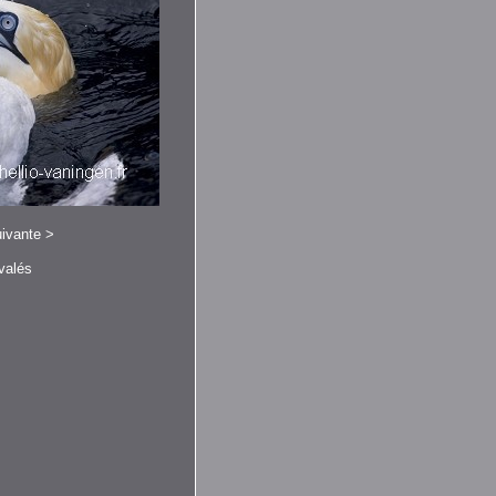
ivante
>
valés