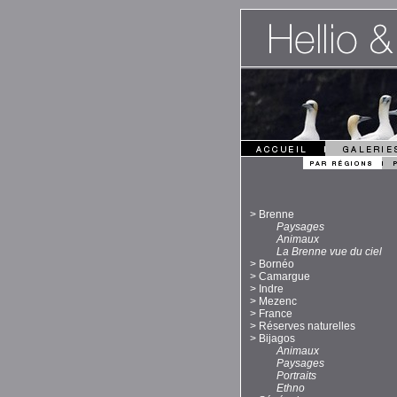
>
Brenne
Paysages
Animaux
La Brenne vue du ciel
>
Bornéo
>
Camargue
>
Indre
>
Mezenc
>
France
>
Réserves naturelles
>
Bijagos
Animaux
Paysages
Portraits
Ethno