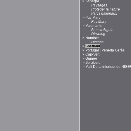
>
Sénégal
Paysages
Protéger la nature
Parcs nationaux
>
Puy Mary
Puy Mary
>
Mauritanie
Banc d'Arguin
Diawling
>
Namibie
Himbas
>
Shetland
>
Portugal : Peneda Gerès
>
Cap-Vert
>
Guinée
>
Spitzberg
>
Mali Delta intérieur du NIGE