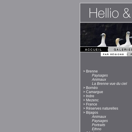
>
Brenne
Paysages
Animaux
La Brenne vue du ciel
>
Bornéo
>
Camargue
>
Indre
>
Mezenc
>
France
>
Réserves naturelles
>
Bijagos
Animaux
Paysages
Portraits
Ethno