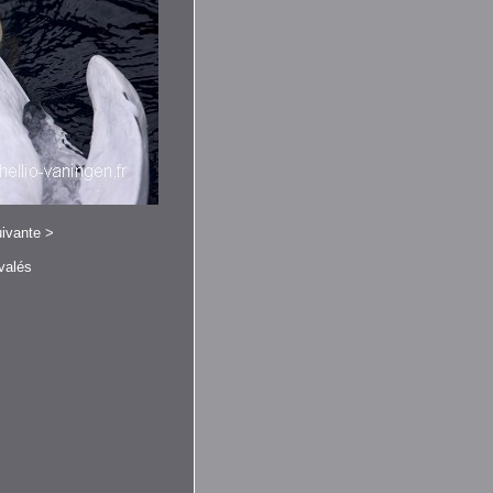
ivante
>
valés