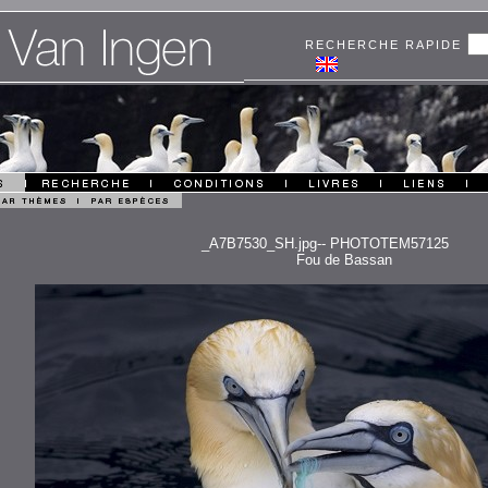
RECHERCHE RAPIDE
_A7B7530_SH.jpg-- PHOTOTEM57125
Fou de Bassan