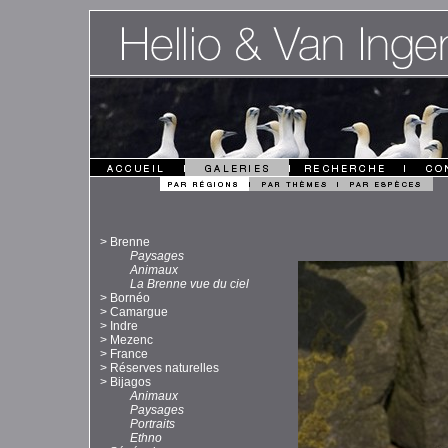
>
Brenne
Paysages
Animaux
La Brenne vue du ciel
>
Bornéo
>
Camargue
>
Indre
>
Mezenc
>
France
>
Réserves naturelles
>
Bijagos
Animaux
Paysages
Portraits
Ethno