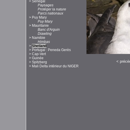
>
Sénégal
Paysages
Protéger la nature
Parcs nationaux
>
Puy Mary
Puy Mary
>
Mauritanie
Banc d'Arguin
Diawling
>
Namibie
Himbas
>
Shetland
>
Portugal : Peneda Gerès
>
Cap-Vert
>
Guinée
<
précé
>
Spitzberg
>
Mali Delta intérieur du NIGER