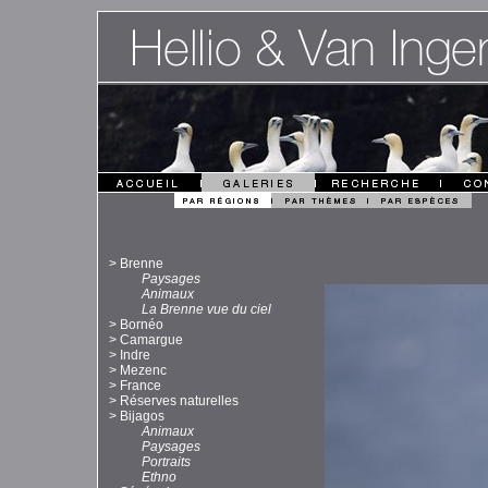
>
Brenne
Paysages
Animaux
La Brenne vue du ciel
>
Bornéo
>
Camargue
>
Indre
>
Mezenc
>
France
>
Réserves naturelles
>
Bijagos
Animaux
Paysages
Portraits
Ethno