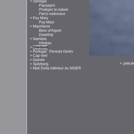
>
Sénégal
Paysages
Protéger la nature
Parcs nationaux
>
Puy Mary
Puy Mary
>
Mauritanie
Banc d'Arguin
Diawling
>
Namibie
Himbas
>
Shetland
>
Portugal : Peneda Gerès
>
Cap-Vert
>
Guinée
<
précé
>
Spitzberg
>
Mali Delta intérieur du NIGER