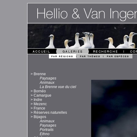
>
Brenne
Paysages
Animaux
La Brenne vue du ciel
>
Bornéo
>
Camargue
>
Indre
>
Mezenc
>
France
>
Réserves naturelles
>
Bijagos
Animaux
Paysages
Portraits
Ethno