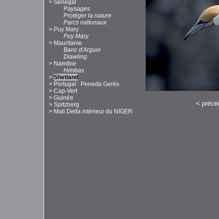
>
Sénégal
Paysages
Protéger la nature
Parcs nationaux
>
Puy Mary
Puy Mary
>
Mauritanie
Banc d'Arguin
Diawling
>
Namibie
Himbas
>
Shetland
>
Portugal : Peneda Gerès
>
Cap-Vert
>
Guinée
<
précé
>
Spitzberg
>
Mali Delta intérieur du NIGER