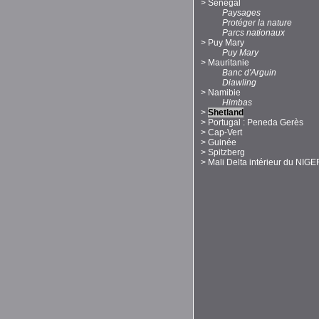
>
Sénégal
Paysages
Protéger la nature
Parcs nationaux
>
Puy Mary
Puy Mary
>
Mauritanie
Banc d'Arguin
Diawling
>
Namibie
Himbas
>
Shetland
>
Portugal : Peneda Gerès
>
Cap-Vert
>
Guinée
>
Spitzberg
>
Mali Delta intérieur du NIGE