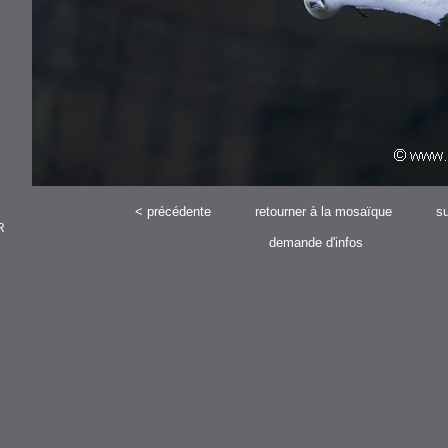
<
précédente
retourner à la mosaïque
su
R
demande d'infos