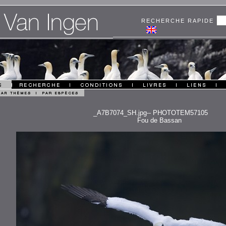
RECHERCHE RAPIDE
_A7B7074_SH.jpg-- PHOTOTEM57105
Fou de Bassan