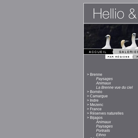
>
Brenne
Paysages
Animaux
La Brenne vue du ciel
>
Bornéo
>
Camargue
>
Indre
>
Mezenc
>
France
>
Réserves naturelles
>
Bijagos
Animaux
Paysages
Portraits
Ethno