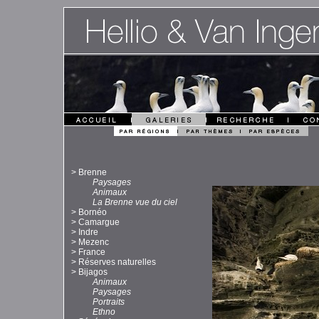
>
Brenne
Paysages
Animaux
La Brenne vue du ciel
>
Bornéo
>
Camargue
>
Indre
>
Mezenc
>
France
>
Réserves naturelles
>
Bijagos
Animaux
Paysages
Portraits
Ethno