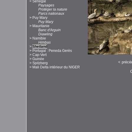
>
Sénégal
Paysages
Protéger la nature
Parcs nationaux
>
Puy Mary
Puy Mary
>
Mauritanie
Banc d'Arguin
Diawling
>
Namibie
Himbas
>
Shetland
>
Portugal : Peneda Gerès
>
Cap-Vert
>
Guinée
<
précé
>
Spitzberg
>
Mali Delta intérieur du NIGER
C