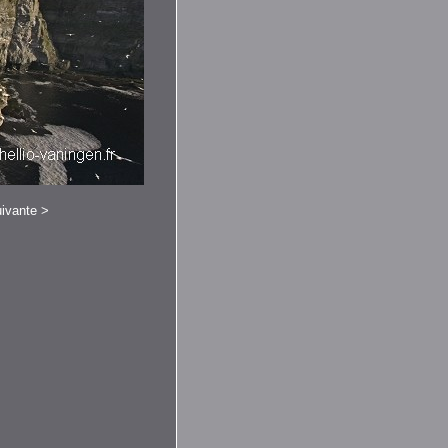
ivante
>