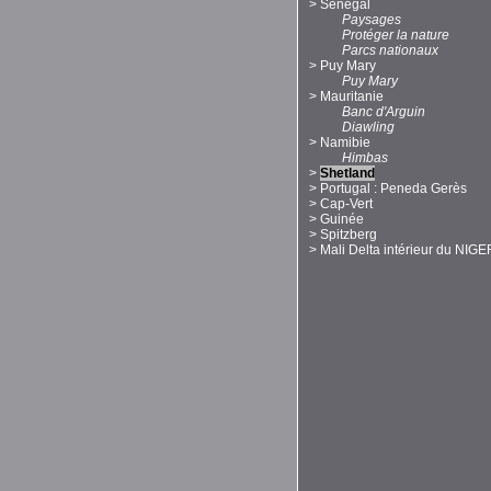
>
Sénégal
Paysages
Protéger la nature
Parcs nationaux
>
Puy Mary
Puy Mary
>
Mauritanie
Banc d'Arguin
Diawling
>
Namibie
Himbas
>
Shetland
>
Portugal : Peneda Gerès
>
Cap-Vert
>
Guinée
>
Spitzberg
>
Mali Delta intérieur du NIGE