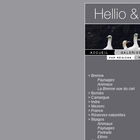
>
Brenne
Paysages
Animaux
La Brenne vue du ciel
>
Bornéo
>
Camargue
>
Indre
>
Mezenc
>
France
>
Réserves naturelles
>
Bijagos
Animaux
Paysages
Portraits
Ethno