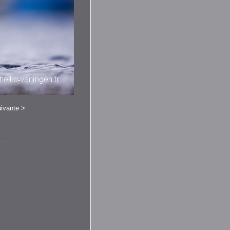
ivante
>
...