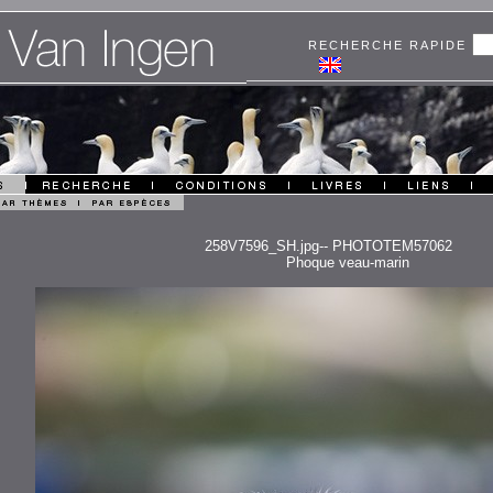
RECHERCHE RAPIDE
258V7596_SH.jpg-- PHOTOTEM57062
Phoque veau-marin