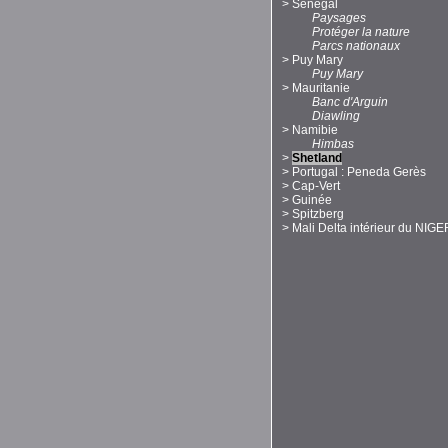
>
Sénégal
Paysages
Protéger la nature
Parcs nationaux
>
Puy Mary
Puy Mary
>
Mauritanie
Banc d'Arguin
Diawling
>
Namibie
Himbas
>
Shetland
>
Portugal : Peneda Gerès
>
Cap-Vert
>
Guinée
>
Spitzberg
>
Mali Delta intérieur du NIGE