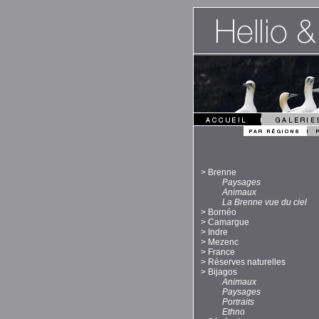
>
Brenne
Paysages
Animaux
La Brenne vue du ciel
>
Bornéo
>
Camargue
>
Indre
>
Mezenc
>
France
>
Réserves naturelles
>
Bijagos
Animaux
Paysages
Portraits
Ethno