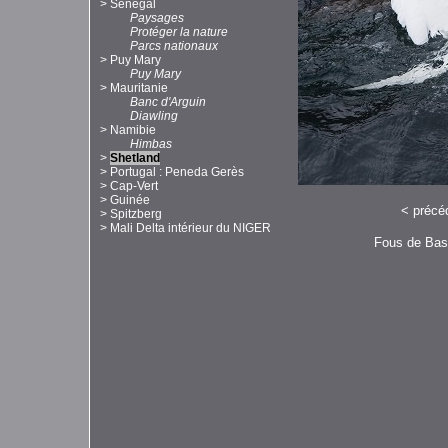
>
Sénégal
Paysages
Protéger la nature
Parcs nationaux
>
Puy Mary
Puy Mary
>
Mauritanie
Banc d'Arguin
Diawling
>
Namibie
Himbas
>
Shetland
>
Portugal : Peneda Gerès
>
Cap-Vert
>
Guinée
<
précé
>
Spitzberg
>
Mali Delta intérieur du NIGER
Fous de Bass