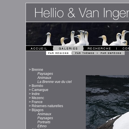
>
Brenne
Paysages
Animaux
La Brenne vue du ciel
>
Bornéo
>
Camargue
>
Indre
>
Mezenc
>
France
>
Réserves naturelles
>
Bijagos
Animaux
Paysages
Portraits
Ethno