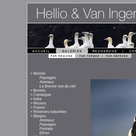
>
Brenne
Paysages
Animaux
La Brenne vue du ciel
>
Bornéo
>
Camargue
>
Indre
>
Mezenc
>
France
>
Réserves naturelles
>
Bijagos
Animaux
Paysages
Portraits
Ethno