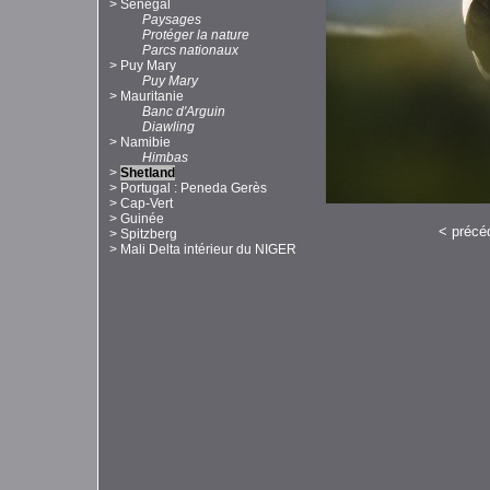
>
Sénégal
Paysages
Protéger la nature
Parcs nationaux
>
Puy Mary
Puy Mary
>
Mauritanie
Banc d'Arguin
Diawling
>
Namibie
Himbas
>
Shetland
>
Portugal : Peneda Gerès
>
Cap-Vert
>
Guinée
<
précé
>
Spitzberg
>
Mali Delta intérieur du NIGER