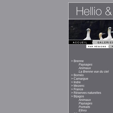
>
Brenne
Paysages
Animaux
La Brenne vue du ciel
>
Bornéo
>
Camargue
>
Indre
>
Mezenc
>
France
>
Réserves naturelles
>
Bijagos
Animaux
Paysages
Portraits
Ethno