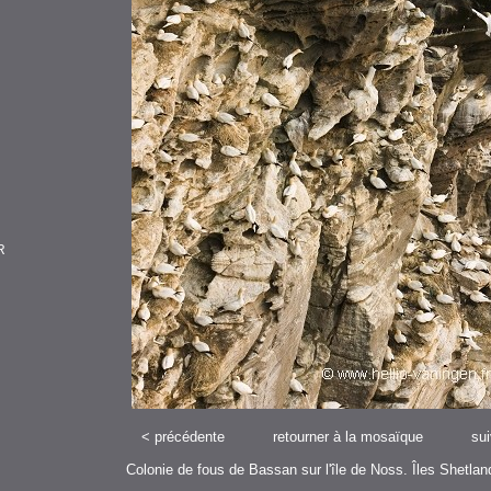
R
<
précédente
retourner à la mosaïque
su
Colonie de fous de Bassan sur l'île de Noss. Îles Shetlan