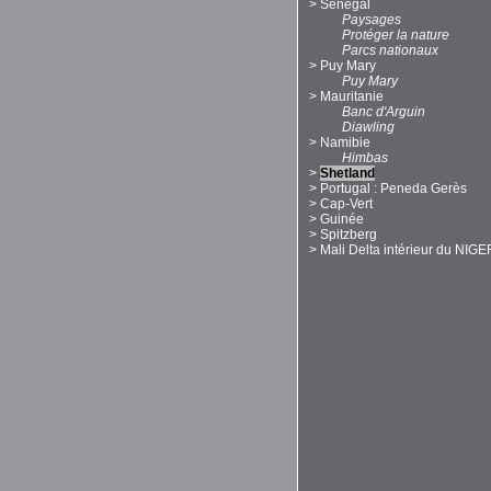
>
Sénégal
Paysages
Protéger la nature
Parcs nationaux
>
Puy Mary
Puy Mary
>
Mauritanie
Banc d'Arguin
Diawling
>
Namibie
Himbas
>
Shetland
>
Portugal : Peneda Gerès
>
Cap-Vert
>
Guinée
>
Spitzberg
>
Mali Delta intérieur du NIGE