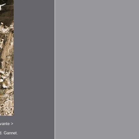
ivante
>
d. Gannet.