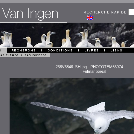
RECHERCHE RAPIDE
258V6846_SH.jpg-- PHOTOTEM56974
Fulmar boréal