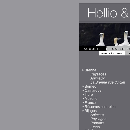
>
Brenne
Paysages
Animaux
La Brenne vue du ciel
>
Bornéo
>
Camargue
>
Indre
>
Mezenc
>
France
>
Réserves naturelles
>
Bijagos
Animaux
Paysages
Portraits
Ethno