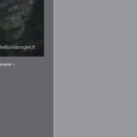
ivante
>