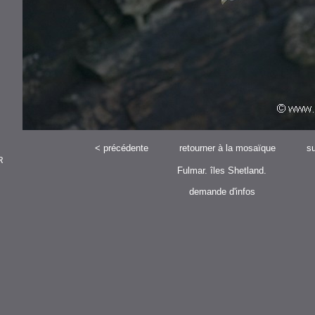
<
précédente
retourner à la mosaïque
su
R
Fulmar. îles Shetland.
demande d'infos