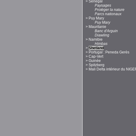
>
Sénégal
Paysages
Protéger la nature
Parcs nationaux
>
Puy Mary
Puy Mary
>
Mauritanie
Banc d'Arguin
Diawling
>
Namibie
Himbas
>
Shetland
>
Portugal : Peneda Gerès
>
Cap-Vert
>
Guinée
>
Spitzberg
>
Mali Delta intérieur du NIGE