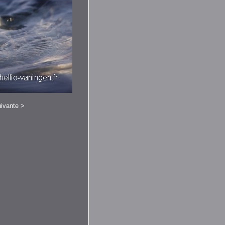
ivante
>