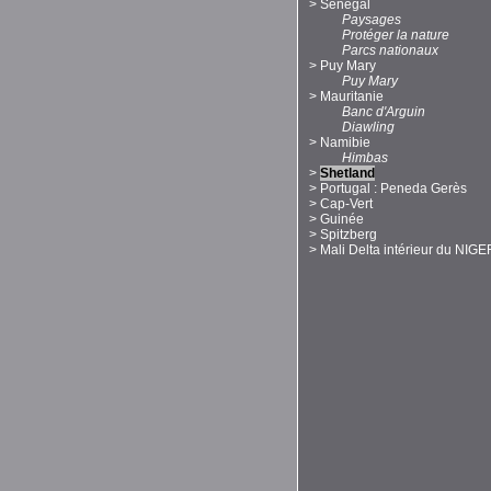
>
Sénégal
Paysages
Protéger la nature
Parcs nationaux
>
Puy Mary
Puy Mary
>
Mauritanie
Banc d'Arguin
Diawling
>
Namibie
Himbas
>
Shetland
>
Portugal : Peneda Gerès
>
Cap-Vert
>
Guinée
>
Spitzberg
>
Mali Delta intérieur du NIGE