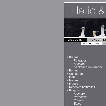
>
Brenne
Paysages
Animaux
La Brenne vue du ciel
>
Bornéo
>
Camargue
>
Indre
>
Mezenc
>
France
>
Réserves naturelles
>
Bijagos
Animaux
Paysages
Portraits
Ethno