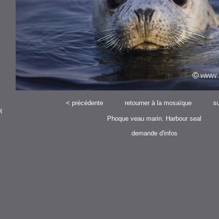
<
précédente
retourner à la mosaïque
su
R
Phoque veau marin. Harbour seal
demande d'infos