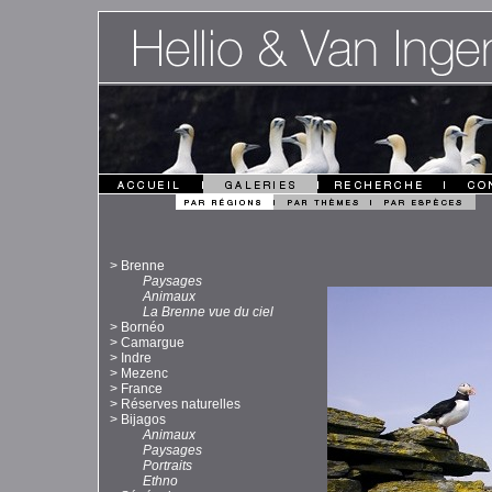
>
Brenne
Paysages
Animaux
La Brenne vue du ciel
>
Bornéo
>
Camargue
>
Indre
>
Mezenc
>
France
>
Réserves naturelles
>
Bijagos
Animaux
Paysages
Portraits
Ethno