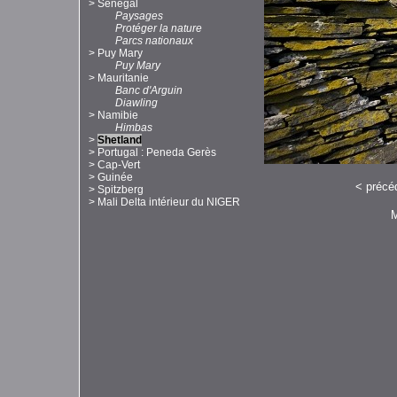
>
Sénégal
Paysages
Protéger la nature
Parcs nationaux
>
Puy Mary
Puy Mary
>
Mauritanie
Banc d'Arguin
Diawling
>
Namibie
Himbas
>
Shetland
>
Portugal : Peneda Gerès
>
Cap-Vert
>
Guinée
<
précé
>
Spitzberg
>
Mali Delta intérieur du NIGER
M