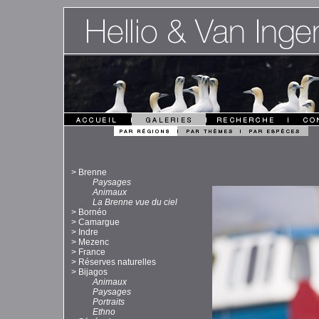
>
Brenne
Paysages
Animaux
La Brenne vue du ciel
>
Bornéo
>
Camargue
>
Indre
>
Mezenc
>
France
>
Réserves naturelles
>
Bijagos
Animaux
Paysages
Portraits
Ethno