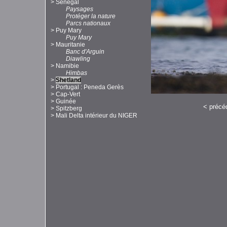
>
Sénégal
Paysages
Protéger la nature
Parcs nationaux
>
Puy Mary
Puy Mary
>
Mauritanie
Banc d'Arguin
Diawling
>
Namibie
Himbas
>
Shetland
>
Portugal : Peneda Gerès
>
Cap-Vert
>
Guinée
<
précé
>
Spitzberg
>
Mali Delta intérieur du NIGER